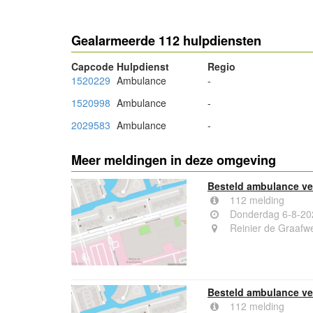
Gealarmeerde 112 hulpdiensten
Capcode
Hulpdienst
Regio
1520229
Ambulance
-
1520998
Ambulance
-
2029583
Ambulance
-
Meer meldingen in deze omgeving
Besteld ambulance ver
112 melding
Donderdag 6-8-20
Reinier de Graafwe
Besteld ambulance ver
112 melding