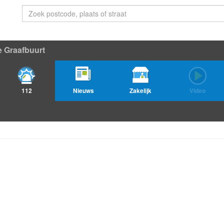
e Graafbuurt
112
Nieuws
Zakelijk
Video