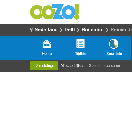
Nederland
Delft
Buitenhof
Reinier d
Home
Tijdlijn
Buurtinfo
112 meldingen
Misdaadcijfers
Gezochte personen