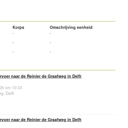
powered by
Korps
Omschrijving eenheid
-
-
-
-
-
-
voer naar de Reinier de Graafweg in Delft
26 om 10:33
g, Delft
voer naar de Reinier de Graafweg in Delft