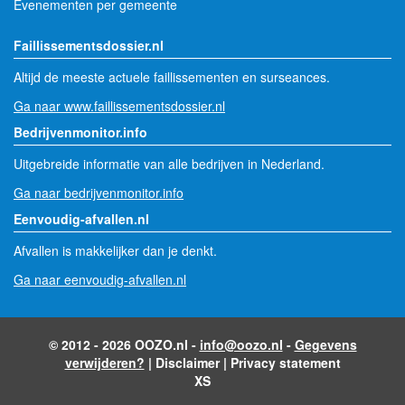
Evenementen per gemeente
Faillissementsdossier.nl
Altijd de meeste actuele faillissementen en surseances.
Ga naar www.faillissementsdossier.nl
Bedrijvenmonitor.info
Uitgebreide informatie van alle bedrijven in Nederland.
Ga naar bedrijvenmonitor.info
Eenvoudig-afvallen.nl
Afvallen is makkelijker dan je denkt.
Ga naar eenvoudig-afvallen.nl
© 2012 - 2026 OOZO.nl -
info@oozo.nl
-
Gegevens
verwijderen?
|
Disclaimer
|
Privacy statement
XS