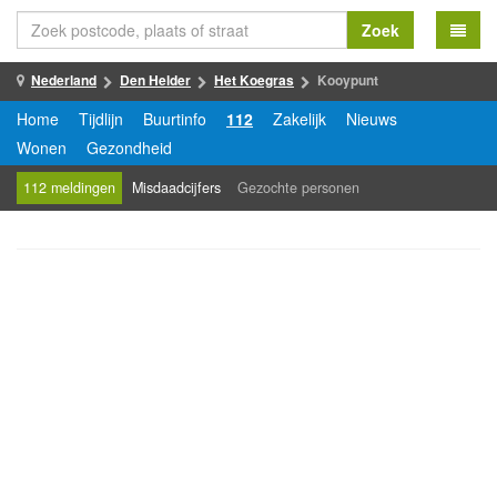
Zoek
Nederland
Den Helder
Het Koegras
Kooypunt
Home
Tijdlijn
Buurtinfo
112
Zakelijk
Nieuws
Wonen
Gezondheid
112 meldingen
Misdaadcijfers
Gezochte personen