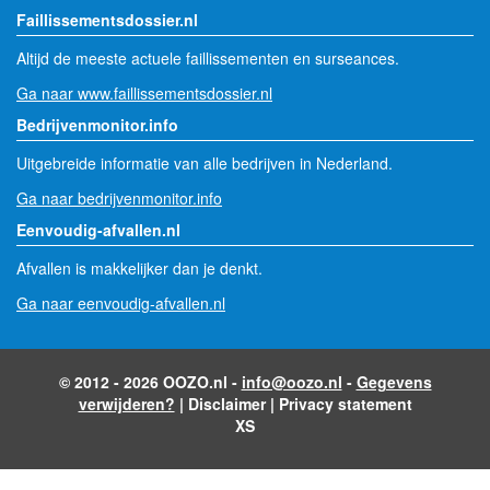
Faillissementsdossier.nl
Altijd de meeste actuele faillissementen en surseances.
Ga naar www.faillissementsdossier.nl
Bedrijvenmonitor.info
Uitgebreide informatie van alle bedrijven in Nederland.
Ga naar bedrijvenmonitor.info
Eenvoudig-afvallen.nl
Afvallen is makkelijker dan je denkt.
Ga naar eenvoudig-afvallen.nl
© 2012 - 2026 OOZO.nl -
info@oozo.nl
-
Gegevens
verwijderen?
|
Disclaimer
|
Privacy statement
XS