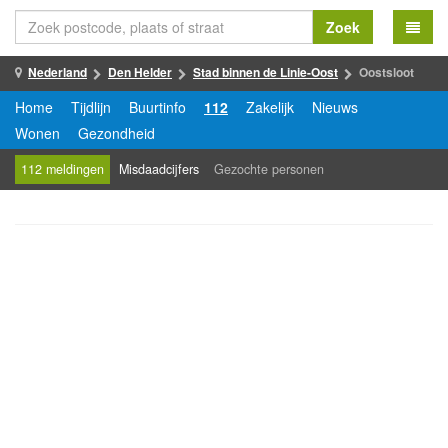
Zoek
Nederland
Den Helder
Stad binnen de Linie-Oost
Oostsloot
Home
Tijdlijn
Buurtinfo
112
Zakelijk
Nieuws
Wonen
Gezondheid
112 meldingen
Misdaadcijfers
Gezochte personen