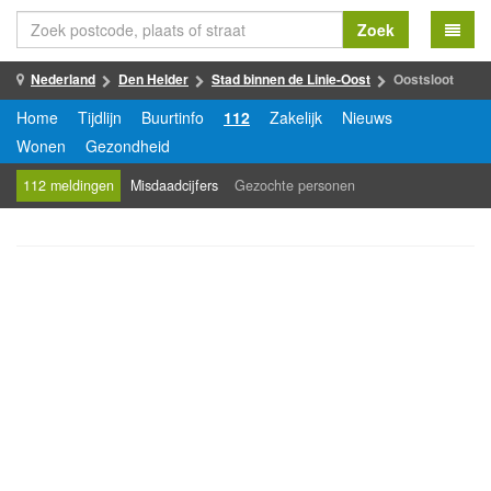
Zoek
Nederland
Den Helder
Stad binnen de Linie-Oost
Oostsloot
Home
Tijdlijn
Buurtinfo
112
Zakelijk
Nieuws
Wonen
Gezondheid
112 meldingen
Misdaadcijfers
Gezochte personen