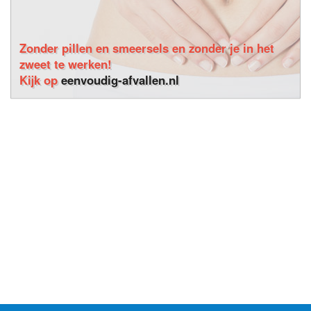
Zonder pillen en smeersels en zonder je in het
zweet te werken!
Kijk op
eenvoudig-afvallen.nl