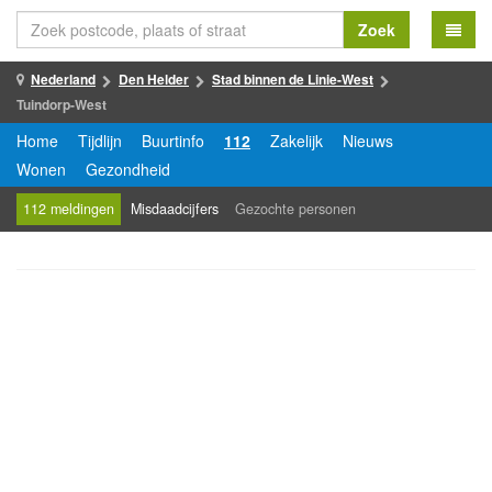
Zoek
Nederland
Den Helder
Stad binnen de Linie-West
Tuindorp-West
Home
Tijdlijn
Buurtinfo
112
Zakelijk
Nieuws
Wonen
Gezondheid
112 meldingen
Misdaadcijfers
Gezochte personen