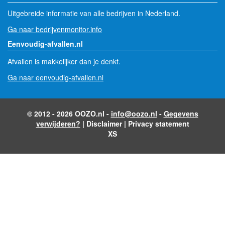
Uitgebreide informatie van alle bedrijven in Nederland.
Ga naar bedrijvenmonitor.info
Eenvoudig-afvallen.nl
Afvallen is makkelijker dan je denkt.
Ga naar eenvoudig-afvallen.nl
© 2012 - 2026 OOZO.nl -
info@oozo.nl
-
Gegevens
verwijderen?
|
Disclaimer
|
Privacy statement
XS