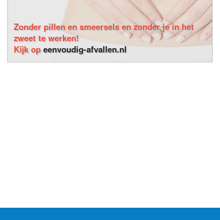
Zonder pillen en smeersels en zonder je in het
zweet te werken!
Kijk op
eenvoudig-afvallen.nl