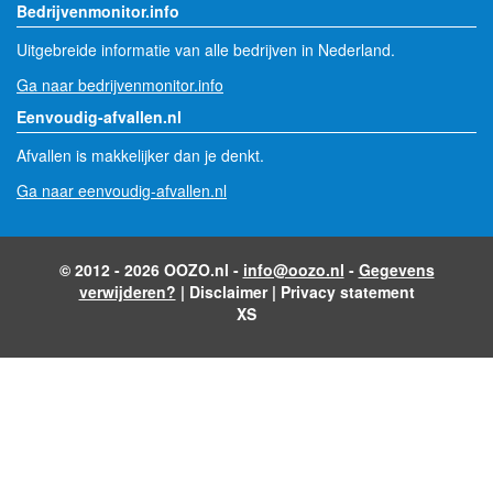
Bedrijvenmonitor.info
Uitgebreide informatie van alle bedrijven in Nederland.
Ga naar bedrijvenmonitor.info
Eenvoudig-afvallen.nl
Afvallen is makkelijker dan je denkt.
Ga naar eenvoudig-afvallen.nl
© 2012 - 2026 OOZO.nl -
info@oozo.nl
-
Gegevens
verwijderen?
|
Disclaimer
|
Privacy statement
XS