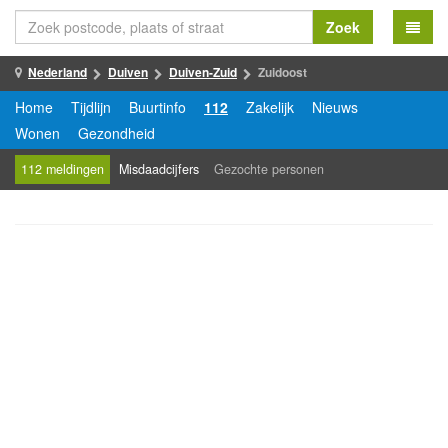
Zoek
Nederland
Duiven
Duiven-Zuid
Zuidoost
Home
Tijdlijn
Buurtinfo
112
Zakelijk
Nieuws
Wonen
Gezondheid
112 meldingen
Misdaadcijfers
Gezochte personen