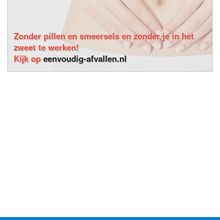
Zonder pillen en smeersels en zonder je in het
zweet te werken!
Kijk op
eenvoudig-afvallen.nl