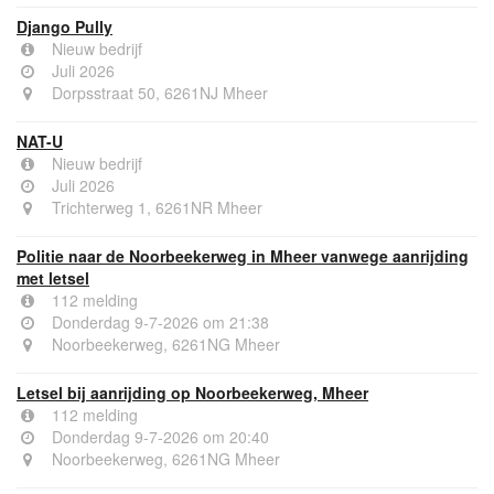
Django Pully
Nieuw bedrijf
Juli 2026
Dorpsstraat 50, 6261NJ Mheer
NAT-U
Nieuw bedrijf
Juli 2026
Trichterweg 1, 6261NR Mheer
Politie naar de Noorbeekerweg in Mheer vanwege aanrijding
met letsel
112 melding
Donderdag 9-7-2026 om 21:38
Noorbeekerweg, 6261NG Mheer
Letsel bij aanrijding op Noorbeekerweg, Mheer
112 melding
Donderdag 9-7-2026 om 20:40
Noorbeekerweg, 6261NG Mheer