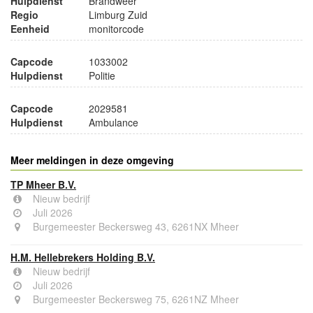
Hulpdienst
Brandweer
Regio
Limburg Zuid
Eenheid
monitorcode
Capcode
1033002
Hulpdienst
Politie
Capcode
2029581
Hulpdienst
Ambulance
Meer meldingen in deze omgeving
TP Mheer B.V.
Nieuw bedrijf
Juli 2026
Burgemeester Beckersweg 43, 6261NX Mheer
H.M. Hellebrekers Holding B.V.
Nieuw bedrijf
Juli 2026
Burgemeester Beckersweg 75, 6261NZ Mheer