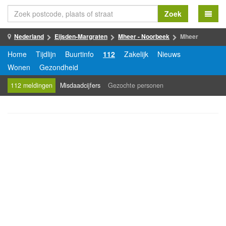
Zoek
Nederland
Eijsden-Margraten
Mheer - Noorbeek
Mheer
Home
Tijdlijn
Buurtinfo
112
Zakelijk
Nieuws
Wonen
Gezondheid
112 meldingen
Misdaadcijfers
Gezochte personen