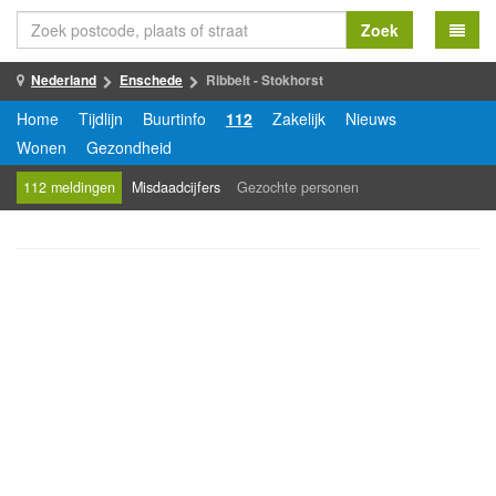
Zoek
Nederland
Enschede
Ribbelt - Stokhorst
Home
Tijdlijn
Buurtinfo
112
Zakelijk
Nieuws
Wonen
Gezondheid
112 meldingen
Misdaadcijfers
Gezochte personen