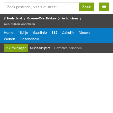
Zoek
Nederland
Goeree-Overflakkee
Achthuizen
Achthuizen woonkern
Home
Tijdlijn
Buurtinfo
112
Zakelijk
Nieuws
Wonen
Gezondheid
112 meldingen
Misdaadcijfers
Gezochte personen