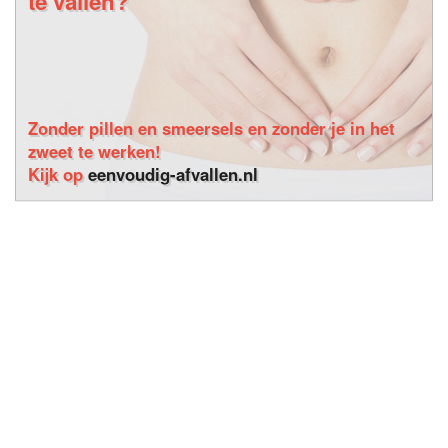
te vallen?
Zonder pillen en smeersels en zonder je in het
zweet te werken!
Kijk op
eenvoudig-afvallen.nl