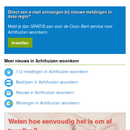
Direct een e-mail ontvangen bij nieuwe meldingen in
deze regio?
Meld je dan GRATIS aan voor de Oozo Alert service voor
Achthuizen woonkern
Instellen
Meer nieuws in Achthuizen woonkern
112 meldingen in Achthuizen woonkern
Bedrijven in Achthuizen woonkern
Nieuws in Achthuizen woonkern
Woningen in Achthuizen woonkern
Weten hoe eenvoudig het is om af