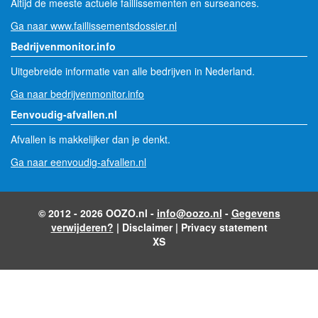
Altijd de meeste actuele faillissementen en surseances.
Ga naar www.faillissementsdossier.nl
Bedrijvenmonitor.info
Uitgebreide informatie van alle bedrijven in Nederland.
Ga naar bedrijvenmonitor.info
Eenvoudig-afvallen.nl
Afvallen is makkelijker dan je denkt.
Ga naar eenvoudig-afvallen.nl
© 2012 - 2026 OOZO.nl -
info@oozo.nl
-
Gegevens
verwijderen?
|
Disclaimer
|
Privacy statement
XS