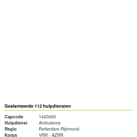
- Advertentie -
powered by
powered by
Gealarmeerde 112 hulpdiensten
Capcode
1420065
Hulpdienst
Ambulance
Regio
Rotterdam-Rijnmond
Korps
VRR - AZRR