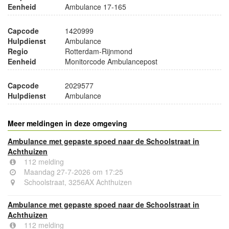
Eenheid
Ambulance 17-165
Capcode
1420999
Hulpdienst
Ambulance
Regio
Rotterdam-Rijnmond
Eenheid
Monitorcode Ambulancepost
Capcode
2029577
Hulpdienst
Ambulance
Meer meldingen in deze omgeving
Ambulance met gepaste spoed naar de Schoolstraat in
Achthuizen
112 melding
Maandag 27-7-2026 om 17:25
Schoolstraat, 3256AX Achthuizen
Ambulance met gepaste spoed naar de Schoolstraat in
Achthuizen
112 melding