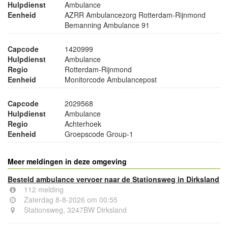
Hulpdienst
Ambulance
Eenheid
AZRR Ambulancezorg Rotterdam-Rijnmond
Bemanning Ambulance 91
Capcode
1420999
Hulpdienst
Ambulance
Regio
Rotterdam-Rijnmond
Eenheid
Monitorcode Ambulancepost
Capcode
2029568
Hulpdienst
Ambulance
Regio
Achterhoek
Eenheid
Groepscode Group-1
Meer meldingen in deze omgeving
Besteld ambulance vervoer naar de Stationsweg in Dirksland
112 melding
Zaterdag 8-8-2026 om 00:55
Stationsweg, 3247BW Dirksland