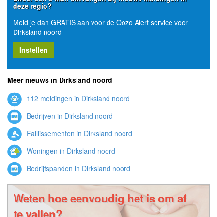
deze regio?
Meld je dan GRATIS aan voor de Oozo Alert service voor
Dirksland noord
Instellen
Meer nieuws in Dirksland noord
112 meldingen in Dirksland noord
Bedrijven in Dirksland noord
Faillissementen in Dirksland noord
Woningen in Dirksland noord
Bedrijfspanden in Dirksland noord
Weten hoe eenvoudig het is om af
te vallen?