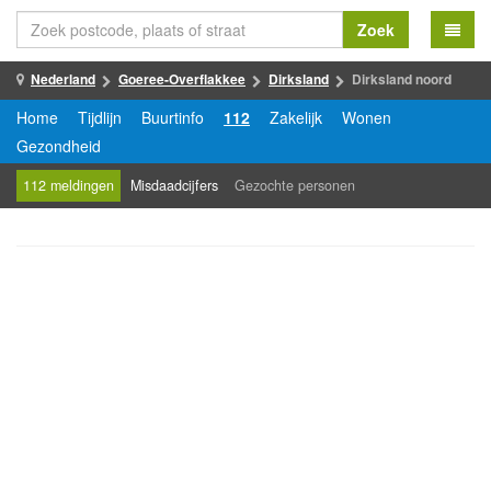
Zoek
Nederland
Goeree-Overflakkee
Dirksland
Dirksland noord
Home
Tijdlijn
Buurtinfo
112
Zakelijk
Wonen
Gezondheid
112 meldingen
Misdaadcijfers
Gezochte personen