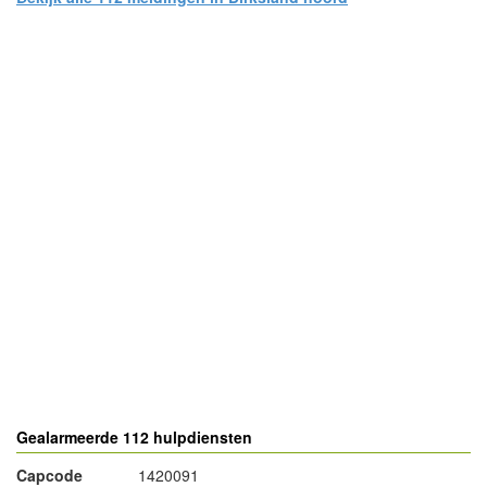
- Advertentie -
powered by
powered by
Gealarmeerde 112 hulpdiensten
Capcode
1420091