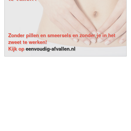
Zonder pillen en smeersels en zonder je in het
zweet te werken!
Kijk op
eenvoudig-afvallen.nl