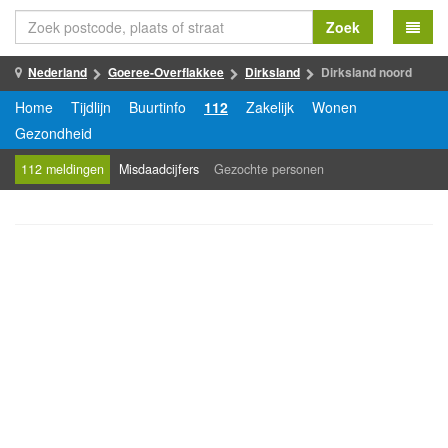
Zoek
Nederland
Goeree-Overflakkee
Dirksland
Dirksland noord
Home
Tijdlijn
Buurtinfo
112
Zakelijk
Wonen
Gezondheid
112 meldingen
Misdaadcijfers
Gezochte personen