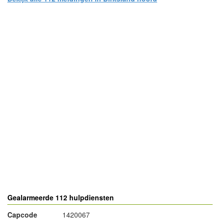
- Advertentie -
powered by
powered by
Gealarmeerde 112 hulpdiensten
Capcode
1420067