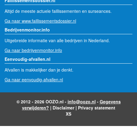
Faillissementsdossier.nl
Altijd de meeste actuele faillissementen en surseances.
Ga naar www.faillissementsdossier.nl
Bedrijvenmonitor.info
Uitgebreide informatie van alle bedrijven in Nederland.
Ga naar bedrijvenmonitor.info
Eenvoudig-afvallen.nl
Afvallen is makkelijker dan je denkt.
Ga naar eenvoudig-afvallen.nl
© 2012 - 2026 OOZO.nl -
info@oozo.nl
-
Gegevens
verwijderen?
|
Disclaimer
|
Privacy statement
XS