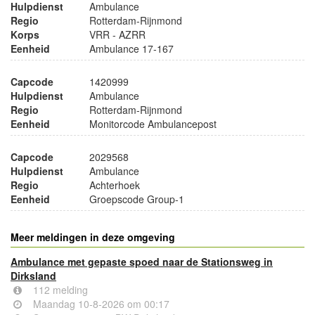
Hulpdienst
Ambulance
Regio
Rotterdam-Rijnmond
Korps
VRR - AZRR
Eenheid
Ambulance 17-167
Capcode
1420999
Hulpdienst
Ambulance
Regio
Rotterdam-Rijnmond
Eenheid
Monitorcode Ambulancepost
Capcode
2029568
Hulpdienst
Ambulance
Regio
Achterhoek
Eenheid
Groepscode Group-1
Meer meldingen in deze omgeving
Ambulance met gepaste spoed naar de Stationsweg in
Dirksland
112 melding
Maandag 10-8-2026 om 00:17