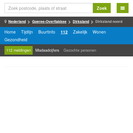
Zoek
Nederland
Goeree-Overflakkee
Dirksland
Dirksland noord
Home
Tijdlijn
Buurtinfo
112
Zakelijk
Wonen
Gezondheid
112 meldingen
Misdaadcijfers
Gezochte personen