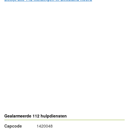
- Advertentie -
powered by
powered by
Gealarmeerde 112 hulpdiensten
Capcode
1420048