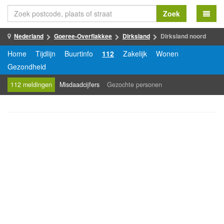
Zoek
Nederland
Goeree-Overflakkee
Dirksland
Dirksland noord
Home
Tijdlijn
Buurtinfo
112
Zakelijk
Wonen
Gezondheid
112 meldingen
Misdaadcijfers
Gezochte personen