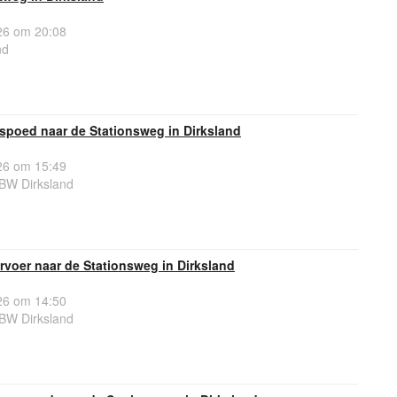
6 om 20:08
nd
spoed naar de Stationsweg in Dirksland
6 om 15:49
BW Dirksland
voer naar de Stationsweg in Dirksland
6 om 14:50
BW Dirksland