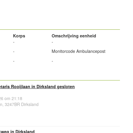
powered by
Korps
Omschrijving eenheid
-
-
-
Monitorcode Ambulancepost
-
-
taris Rooijlaan in Dirksland gesloten
6 om 21:18
an, 3247BR Dirksland
kweg in Dirksland