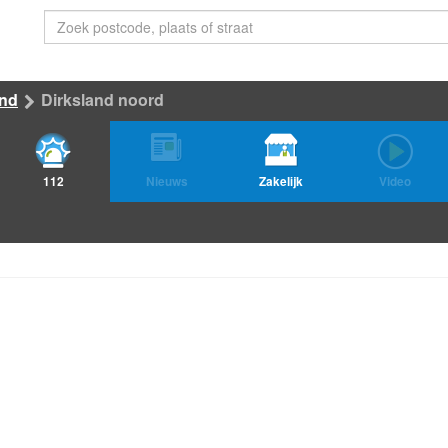
and
Dirksland noord
112
Nieuws
Zakelijk
Video