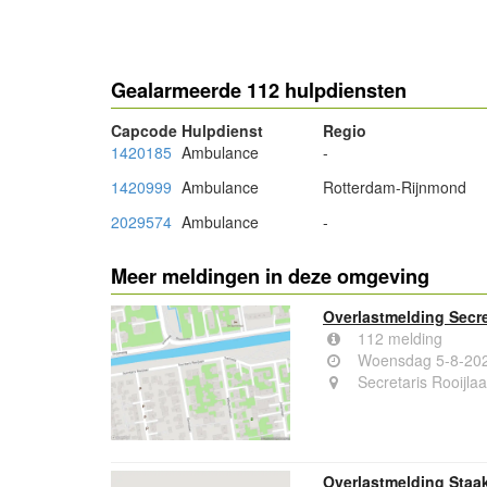
Gealarmeerde 112 hulpdiensten
Capcode
Hulpdienst
Regio
1420185
Ambulance
-
1420999
Ambulance
Rotterdam-Rijnmond
2029574
Ambulance
-
Meer meldingen in deze omgeving
Overlastmelding Secre
112 melding
Woensdag 5-8-202
Secretaris Rooijla
Overlastmelding Staa