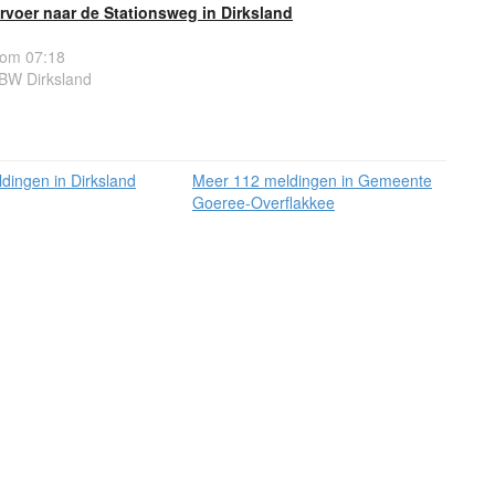
voer naar de Stationsweg in Dirksland
 om 07:18
BW Dirksland
dingen in Dirksland
Meer 112 meldingen in Gemeente
Goeree-Overflakkee