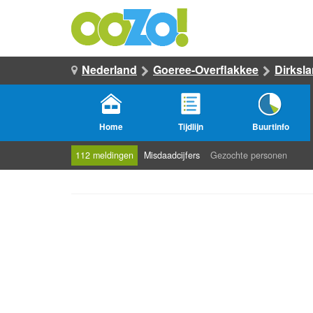
Nederland
Goeree-Overflakkee
Dirksl
Home
Tijdlijn
Buurtinfo
112 meldingen
Misdaadcijfers
Gezochte personen