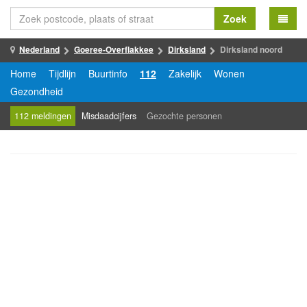
Zoek
Nederland
Goeree-Overflakkee
Dirksland
Dirksland noord
Home
Tijdlijn
Buurtinfo
112
Zakelijk
Wonen
Gezondheid
112 meldingen
Misdaadcijfers
Gezochte personen