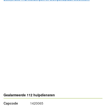
- Advertentie -
powered by
powered by
Gealarmeerde 112 hulpdiensten
Capcode
1420065