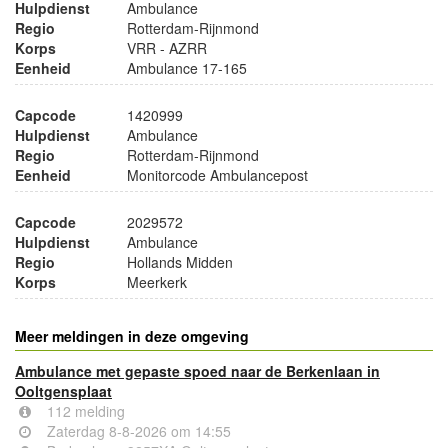
Hulpdienst
Ambulance
Regio
Rotterdam-Rijnmond
Korps
VRR - AZRR
Eenheid
Ambulance 17-165
Capcode
1420999
Hulpdienst
Ambulance
Regio
Rotterdam-Rijnmond
Eenheid
Monitorcode Ambulancepost
Capcode
2029572
Hulpdienst
Ambulance
Regio
Hollands Midden
Korps
Meerkerk
Meer meldingen in deze omgeving
Ambulance met gepaste spoed naar de Berkenlaan in
Ooltgensplaat
112 melding
Zaterdag 8-8-2026 om 14:55