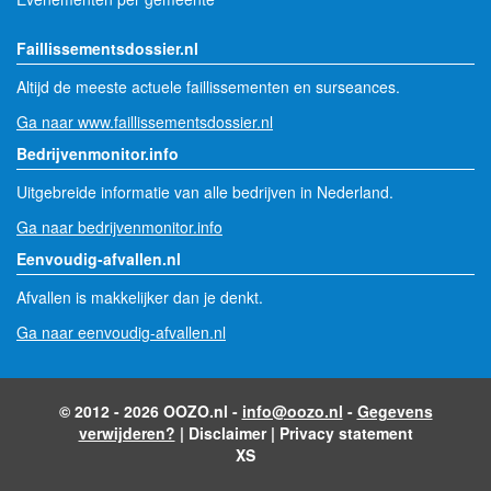
Faillissementsdossier.nl
Altijd de meeste actuele faillissementen en surseances.
Ga naar www.faillissementsdossier.nl
Bedrijvenmonitor.info
Uitgebreide informatie van alle bedrijven in Nederland.
Ga naar bedrijvenmonitor.info
Eenvoudig-afvallen.nl
Afvallen is makkelijker dan je denkt.
Ga naar eenvoudig-afvallen.nl
© 2012 - 2026 OOZO.nl -
info@oozo.nl
-
Gegevens
verwijderen?
|
Disclaimer
|
Privacy statement
XS