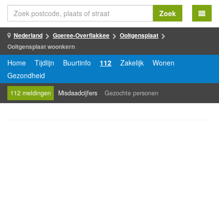
Zoek
Nederland
Goeree-Overflakkee
Ooltgensplaat
Ooltgensplaat woonkern
Home
Tijdlijn
Buurtinfo
112
Zakelijk
Wonen
Gezondheid
112 meldingen
Misdaadcijfers
Gezochte personen