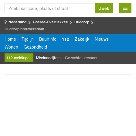
Zoek
Nederland
Goeree-Overflakkee
Ouddorp
Ouddorp brouwersdam
Home
Tijdlijn
Buurtinfo
112
Zakelijk
Nieuws
Wonen
Gezondheid
112 meldingen
Misdaadcijfers
Gezochte personen