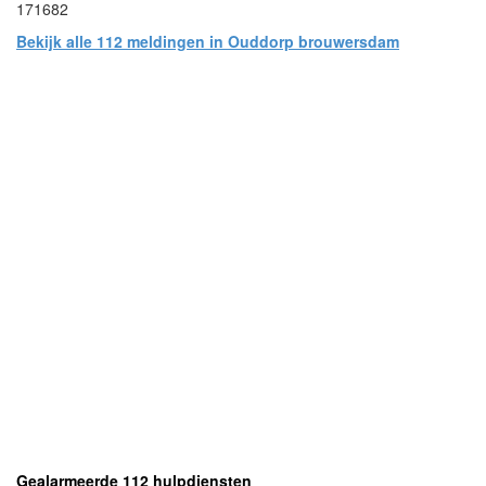
171682
Bekijk alle 112 meldingen in Ouddorp brouwersdam
- Advertentie -
powered by
powered by
Gealarmeerde 112 hulpdiensten