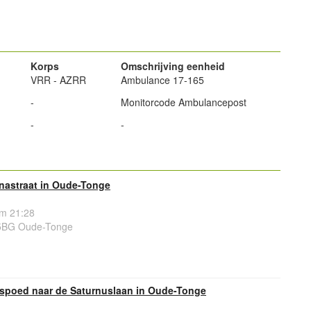
powered by
Korps
Omschrijving eenheid
VRR - AZRR
Ambulance 17-165
-
Monitorcode Ambulancepost
-
-
anastraat in Oude-Tonge
om 21:28
55BG Oude-Tonge
spoed naar de Saturnuslaan in Oude-Tonge