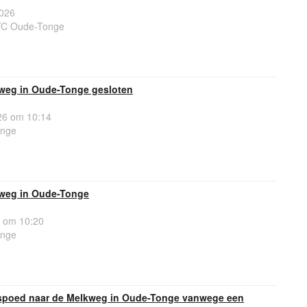
026
TC Oude-Tonge
weg in Oude-Tonge gesloten
6 om 10:14
onge
kweg in Oude-Tonge
 om 10:20
onge
 spoed naar de Melkweg in Oude-Tonge vanwege een