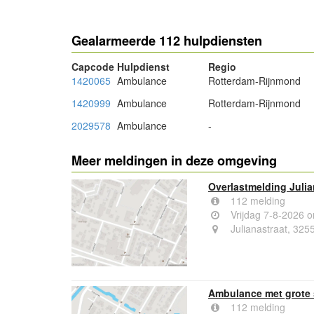
Gealarmeerde 112 hulpdiensten
Capcode
Hulpdienst
Regio
1420065
Ambulance
Rotterdam-Rijnmond
1420999
Ambulance
Rotterdam-Rijnmond
2029578
Ambulance
-
Meer meldingen in deze omgeving
Overlastmelding Juli
112 melding
Vrijdag 7-8-2026 
Julianastraat, 32
Ambulance met grote 
112 melding