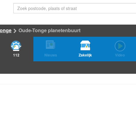
Tonge
Oude-Tonge planetenbuurt
112
Nieuws
Zakelijk
Video