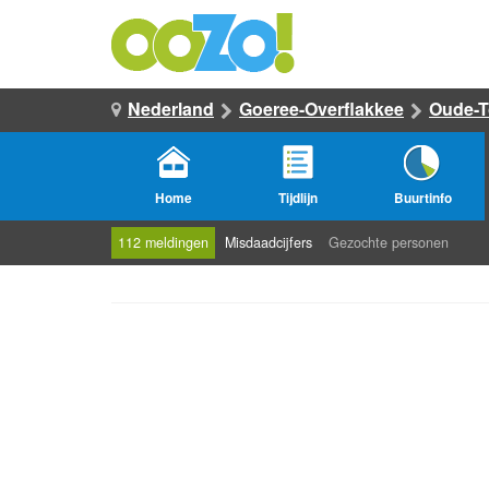
Nederland
Goeree-Overflakkee
Oude-
Home
Tijdlijn
Buurtinfo
112 meldingen
Misdaadcijfers
Gezochte personen