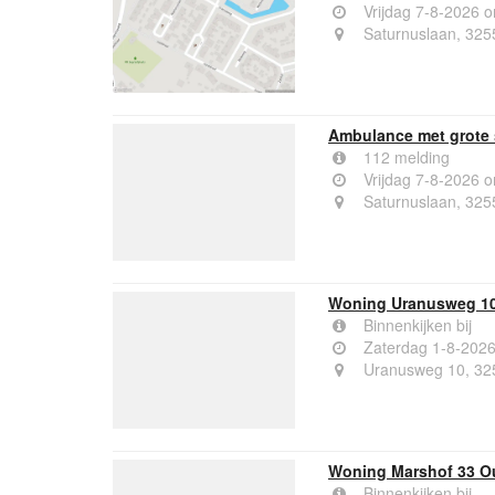
Vrijdag 7-8-2026 
Saturnuslaan, 32
Ambulance met grote 
112 melding
Vrijdag 7-8-2026 
Saturnuslaan, 32
Woning Uranusweg 1
Binnenkijken bij
Zaterdag 1-8-202
Uranusweg 10, 32
Woning Marshof 33 O
Binnenkijken bij