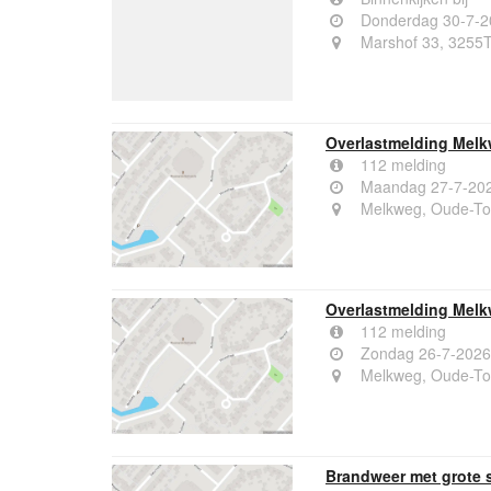
Donderdag 30-7-2
Marshof 33, 3255
Overlastmelding Melk
112 melding
Maandag 27-7-202
Melkweg, Oude-T
Overlastmelding Mel
112 melding
Zondag 26-7-2026
Melkweg, Oude-T
Brandweer met grote