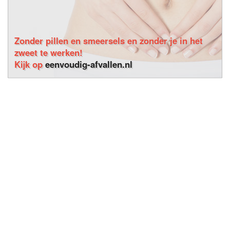
Zonder pillen en smeersels en zonder je in het
zweet te werken!
Kijk op
eenvoudig-afvallen.nl