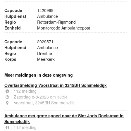
Capcode
1420999
Hulpdienst
Ambulance
Regio
Rotterdam-Rijnmond
Eenheid
Monitorcode Ambulancepost
Capcode
2029571
Hulpdienst
Ambulance
Regio
Drenthe
Korps
Meerkerk
Meer meldingen in deze omgeving
Overlastmelding Voorstraat in 3245BH Sommelsdijk
112 melding
Zaterdag 8-8-2026 om 18:54
Voorstraat, 3245BH Sommelsdijk
Ambulance met grote spoed naar de Sint Joris Doelstraat in
Sommelsdijk
112 melding