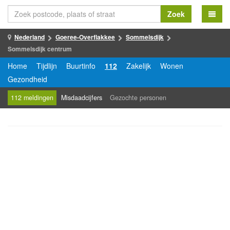
Zoek
Nederland
Goeree-Overflakkee
Sommelsdijk
Sommelsdijk centrum
Home
Tijdlijn
Buurtinfo
112
Zakelijk
Wonen
Gezondheid
112 meldingen
Misdaadcijfers
Gezochte personen