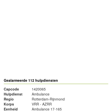
- Advertentie -
powered by
powered by
Gealarmeerde 112 hulpdiensten
Capcode
1420065
Hulpdienst
Ambulance
Regio
Rotterdam-Rijnmond
Korps
VRR - AZRR
Eenheid
Ambulance 17-165