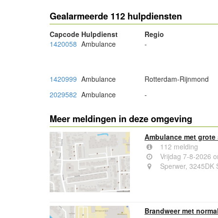
Gealarmeerde 112 hulpdiensten
Capcode
Hulpdienst
Regio
1420058
Ambulance
-
1420999
Ambulance
Rotterdam-Rijnmond
2029582
Ambulance
-
Meer meldingen in deze omgeving
Ambulance met grote 
112 melding
Vrijdag 7-8-2026 
Sperwer, 3245DK 
Brandweer met normal