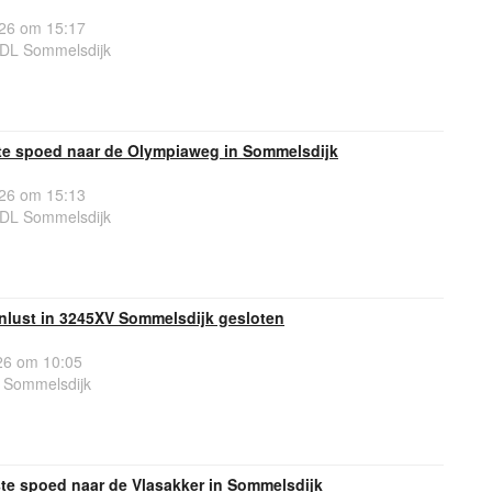
26 om 15:17
DL Sommelsdijk
e spoed naar de Olympiaweg in Sommelsdijk
26 om 15:13
DL Sommelsdijk
nlust in 3245XV Sommelsdijk gesloten
6 om 10:05
 Sommelsdijk
e spoed naar de Vlasakker in Sommelsdijk