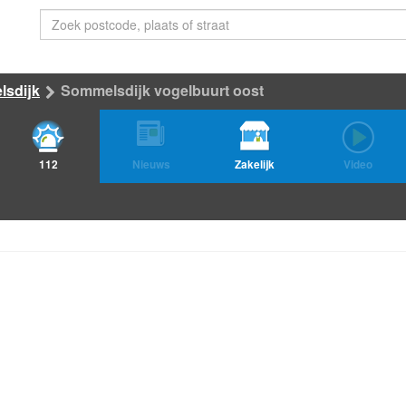
sdijk
Sommelsdijk vogelbuurt oost
112
Nieuws
Zakelijk
Video