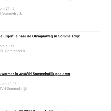
 om 21:43
W Sommelsdijk
e urgentie naar de Olympiaweg in Sommelsdijk
 om 19:11
DL Sommelsdijk
uwstraat in 3245VN Sommelsdijk gesloten
 om 10:06
5VN Sommelsdijk