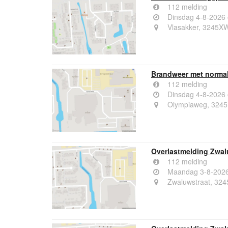
112 melding
Dinsdag 4-8-2026
Vlasakker, 3245X
Brandweer met normal
112 melding
Dinsdag 4-8-2026
Olympiaweg, 3245
Overlastmelding Zwal
112 melding
Maandag 3-8-2026
Zwaluwstraat, 324