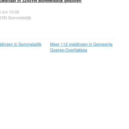
uwstraat in 3245VN Sommelsdijk gesloten
 om 10:06
5VN Sommelsdijk
dingen in Sommelsdijk
Meer 112 meldingen in Gemeente
Goeree-Overflakkee