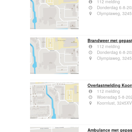
112 melding
Donderdag 6-8-20
Olympiaweg, 3245
Brandweer met gepast
112 melding
Donderdag 6-8-20
Olympiaweg, 3245
Overlastmelding Koor
112 melding
Woensdag 5-8-202
Koornlust, 3245XV
Ambulance met gepast