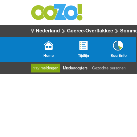
Nederland
Goeree-Overflakkee
Sommel
Home
Tijdlijn
Buurtinfo
112 meldingen
Misdaadcijfers
Gezochte personen