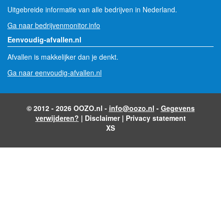
Uitgebreide informatie van alle bedrijven in Nederland.
Ga naar bedrijvenmonitor.info
Eenvoudig-afvallen.nl
Afvallen is makkelijker dan je denkt.
Ga naar eenvoudig-afvallen.nl
© 2012 - 2026 OOZO.nl -
info@oozo.nl
-
Gegevens
verwijderen?
|
Disclaimer
|
Privacy statement
XS