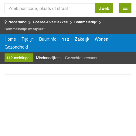
Zoek
Nederland
Goeree-Overflakkee
Sommelsdijk
Sommelsdijk westplaat
Home
Tijdlijn
Buurtinfo
112
Zakelijk
Wonen
Gezondheid
112 meldingen
Misdaadcijfers
Gezochte personen