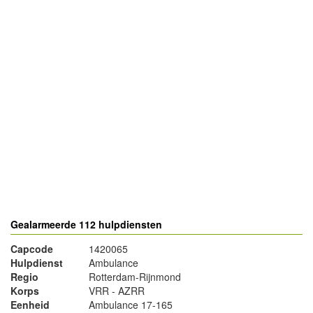
- Advertentie -
powered by
powered by
Gealarmeerde 112 hulpdiensten
Capcode
1420065
Hulpdienst
Ambulance
Regio
Rotterdam-Rijnmond
Korps
VRR - AZRR
Eenheid
Ambulance 17-165