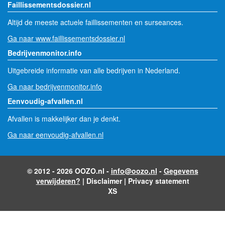
Faillissementsdossier.nl
Altijd de meeste actuele faillissementen en surseances.
Ga naar www.faillissementsdossier.nl
Bedrijvenmonitor.info
Uitgebreide informatie van alle bedrijven in Nederland.
Ga naar bedrijvenmonitor.info
Eenvoudig-afvallen.nl
Afvallen is makkelijker dan je denkt.
Ga naar eenvoudig-afvallen.nl
© 2012 - 2026 OOZO.nl -
info@oozo.nl
-
Gegevens
verwijderen?
|
Disclaimer
|
Privacy statement
XS