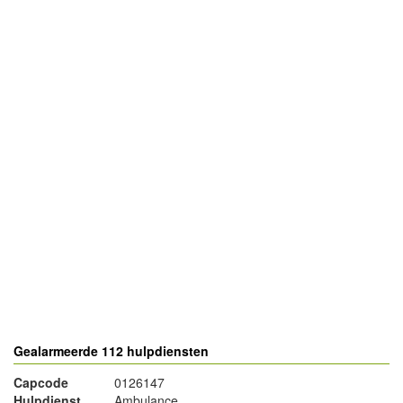
- Advertentie -
powered by
powered by
Gealarmeerde 112 hulpdiensten
Capcode
0126147
Hulpdienst
Ambulance