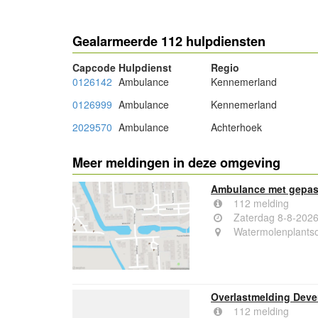
Gealarmeerde 112 hulpdiensten
Capcode
Hulpdienst
Regio
0126142
Ambulance
Kennemerland
0126999
Ambulance
Kennemerland
2029570
Ambulance
Achterhoek
Meer meldingen in deze omgeving
Ambulance met gepast
112 melding
Zaterdag 8-8-2026
Watermolenplants
Overlastmelding Deve
112 melding