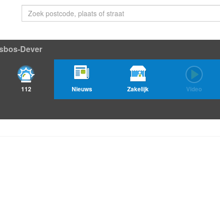
sbos-Dever
112
Nieuws
Zakelijk
Video