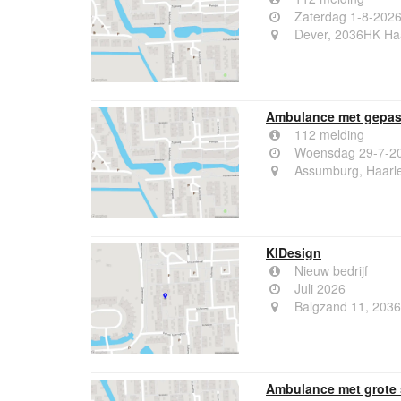
Zaterdag 1-8-2026
Dever, 2036HK Ha
Ambulance met gepas
112 melding
Woensdag 29-7-20
Assumburg, Haarl
KIDesign
Nieuw bedrijf
Juli 2026
Balgzand 11, 203
Ambulance met grote 