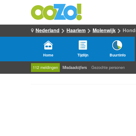
Nederland
Haarlem
Molenwijk
Hond
Home
Tijdlijn
Buurtinfo
112 meldingen
Misdaadcijfers
Gezochte personen