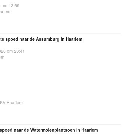
 om 13:59
arlem
te spoed naar de Assumburg in Haarlem
26 om 23:41
em
6KV Haarlem
spoed naar de Watermolenplantsoen in Haarlem