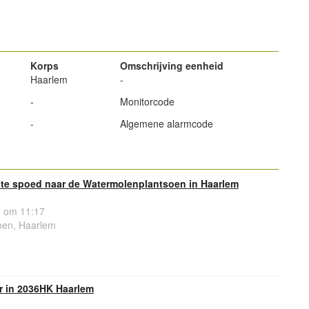
powered by
Korps
Omschrijving eenheid
Haarlem
-
-
Monitorcode
-
Algemene alarmcode
e spoed naar de Watermolenplantsoen in Haarlem
 om 11:17
oen, Haarlem
r in 2036HK Haarlem