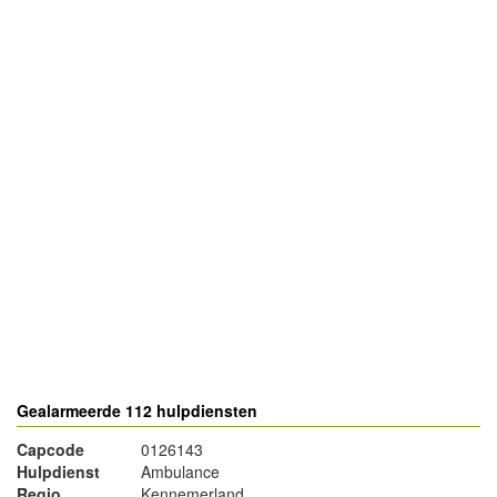
- Advertentie -
powered by
powered by
Gealarmeerde 112 hulpdiensten
Capcode
0126143
Hulpdienst
Ambulance
Regio
Kennemerland