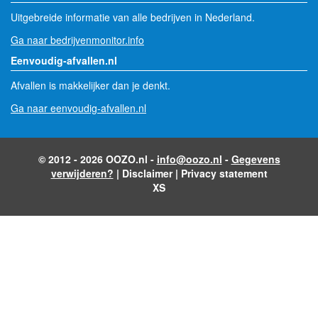
Uitgebreide informatie van alle bedrijven in Nederland.
Ga naar bedrijvenmonitor.info
Eenvoudig-afvallen.nl
Afvallen is makkelijker dan je denkt.
Ga naar eenvoudig-afvallen.nl
© 2012 - 2026 OOZO.nl -
info@oozo.nl
-
Gegevens
verwijderen?
|
Disclaimer
|
Privacy statement
XS