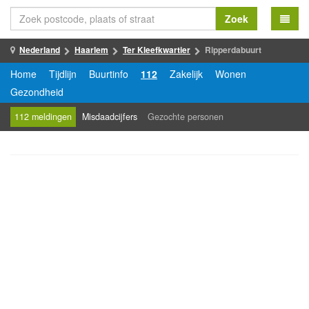
Zoek
Nederland
Haarlem
Ter Kleefkwartier
Ripperdabuurt
Home
Tijdlijn
Buurtinfo
112
Zakelijk
Wonen
Gezondheid
112 meldingen
Misdaadcijfers
Gezochte personen