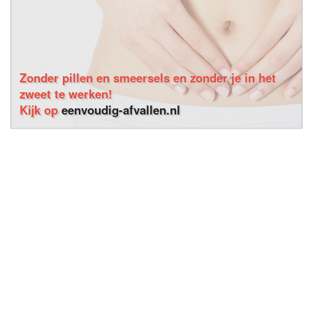
Zonder pillen en smeersels en zonder je in het
zweet te werken!
Kijk op
eenvoudig-afvallen.nl