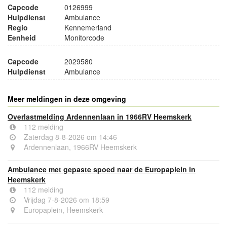
Capcode
0126999
Hulpdienst
Ambulance
Regio
Kennemerland
Eenheid
Monitorcode
Capcode
2029580
Hulpdienst
Ambulance
Meer meldingen in deze omgeving
Overlastmelding Ardennenlaan in 1966RV Heemskerk
112 melding
Zaterdag 8-8-2026 om 14:46
Ardennenlaan, 1966RV Heemskerk
Ambulance met gepaste spoed naar de Europaplein in
Heemskerk
112 melding
Vrijdag 7-8-2026 om 18:59
Europaplein, Heemskerk