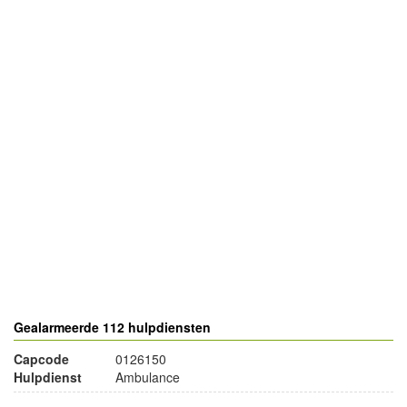
- Advertentie -
powered by
powered by
Gealarmeerde 112 hulpdiensten
Capcode
0126150
Hulpdienst
Ambulance