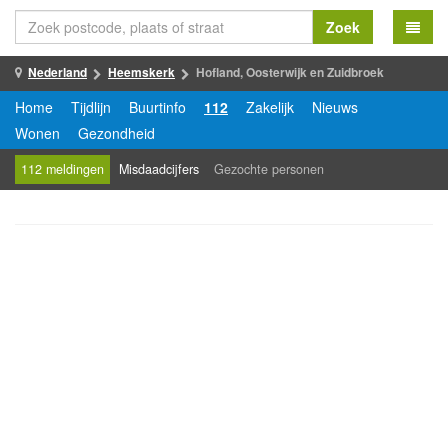
Zoek
Nederland
Heemskerk
Hofland, Oosterwijk en Zuidbroek
Home
Tijdlijn
Buurtinfo
112
Zakelijk
Nieuws
Wonen
Gezondheid
112 meldingen
Misdaadcijfers
Gezochte personen