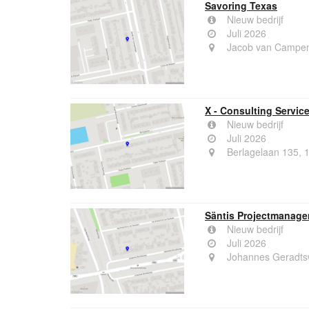
Savoring Texas
Nieuw bedrijf
Juli 2026
Jacob van Campen
X - Consulting Servic
Nieuw bedrijf
Juli 2026
Berlagelaan 135, 
Säntis Projectmanag
Nieuw bedrijf
Juli 2026
Johannes Geradts