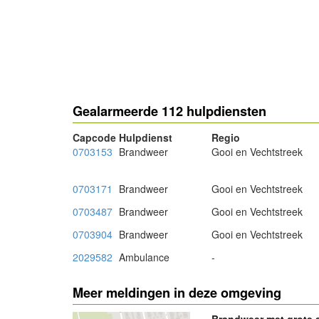
- Advertentie -
Gealarmeerde 112 hulpdiensten
Capcode
Hulpdienst
Regio
0703153
Brandweer
Gooi en Vechtstreek
0703171
Brandweer
Gooi en Vechtstreek
0703487
Brandweer
Gooi en Vechtstreek
0703904
Brandweer
Gooi en Vechtstreek
2029582
Ambulance
-
Meer meldingen in deze omgeving
Brandweer met grote 