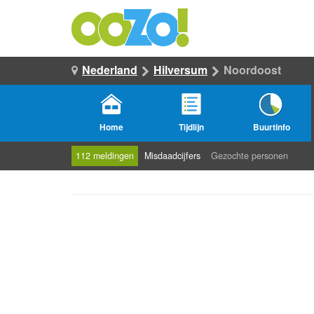
Nederland
Hilversum
Noordoost
Home
Tijdlijn
Buurtinfo
112 meldingen
Misdaadcijfers
Gezochte personen