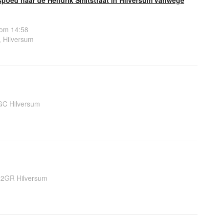
 om 14:58
, Hilversum
GC Hilversum
22GR Hilversum