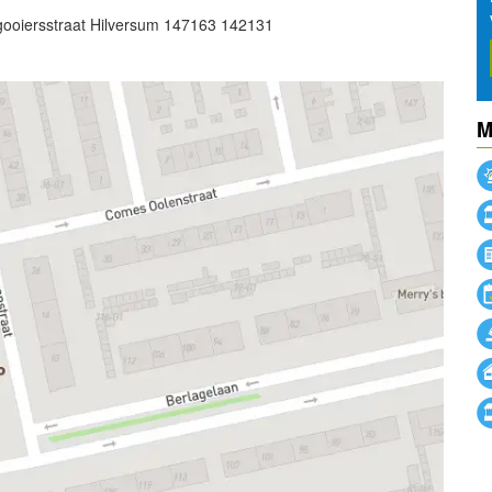
fgooiersstraat Hilversum 147163 142131
M