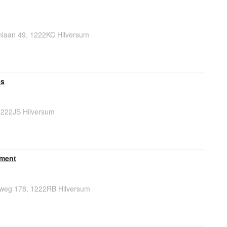
laan 49, 1222KC Hilversum
es
1222JS Hilversum
ement
weg 178, 1222RB Hilversum