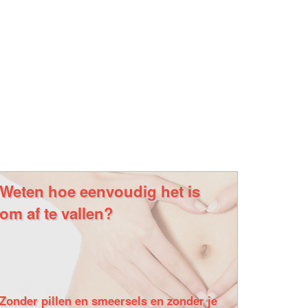
Weten hoe eenvoudig het is
om af te vallen?
Zonder pillen en smeersels en zonder je