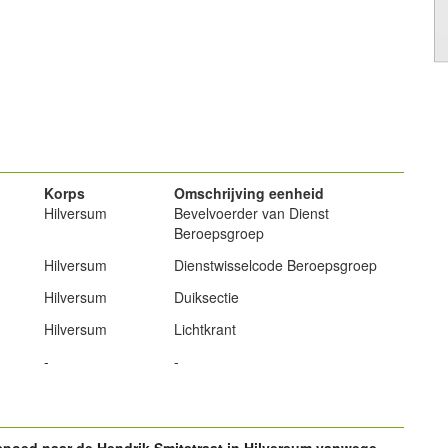
powered by
powered by
Korps
Omschrijving eenheid
Hilversum
Bevelvoerder van Dienst
Beroepsgroep
Hilversum
Dienstwisselcode Beroepsgroep
Hilversum
Duiksectie
Hilversum
Lichtkrant
-
-
spoed naar de Hendrik Smitstraat in Hilversum vanwege