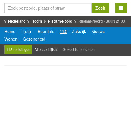
Zoek
Nederland
Hoorn
Risdam-Noord
Risdam-Noord - Buurt 21 03
Home
Tijdlijn
Buurtinfo
112
Zakelijk
Nieuws
Wonen
Gezondheid
112 meldingen
Misdaadcijfers
Gezochte personen