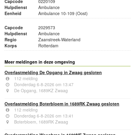
Capcode
0220109
Hulpdienst
Ambulance
Eenheid
Ambulance 10-109 (Oost)
Capcode
2029573
Hulpdienst
Ambulance
Regio
Zaanstreek-Waterland
Korps
Rotterdam
Meer meldingen in deze omgeving
Overlastmelding De Opgang in Zwaag gesloten
112 melding
Donderdag 6-8-2026 om 13:47
De Opgang, 1689KZ Zwaag
Overlastmelding Boterbloem in 1689RK Zwaag gesloten
112 melding
Donderdag 6-8-2026 om 13:41
Boterbloem, 1689RK Zwaag
Overlastmelding Weegbree in 1689NE Zwaag gesloten