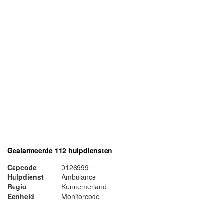
- Advertentie -
powered by
powered by
Gealarmeerde 112 hulpdiensten
Capcode
0126999
Hulpdienst
Ambulance
Regio
Kennemerland
Eenheid
Monitorcode