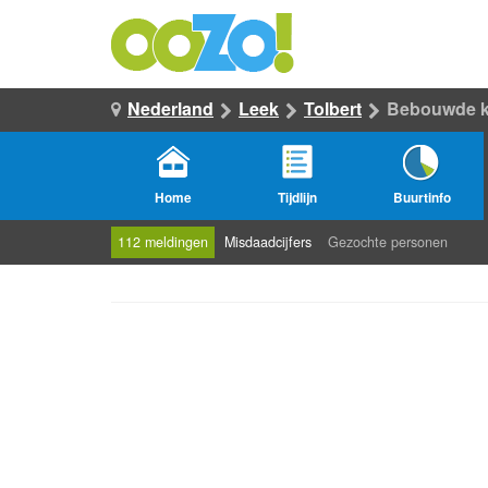
Nederland
Leek
Tolbert
Bebouwde k
Home
Tijdlijn
Buurtinfo
112 meldingen
Misdaadcijfers
Gezochte personen