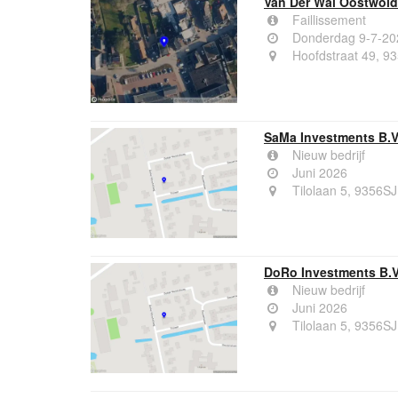
Van Der Wal Oostwold
Faillissement
Donderdag 9-7-20
Hoofdstraat 49, 93
SaMa Investments B.V
Nieuw bedrijf
Juni 2026
Tilolaan 5, 9356SJ
DoRo Investments B.V
Nieuw bedrijf
Juni 2026
Tilolaan 5, 9356SJ