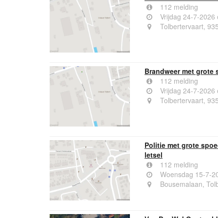
112 melding
Vrijdag 24-7-2026
Tolbertervaart, 93
Brandweer met grote s
112 melding
Vrijdag 24-7-2026
Tolbertervaart, 93
Politie met grote sp
letsel
112 melding
Woensdag 15-7-20
Bousemalaan, Tolb