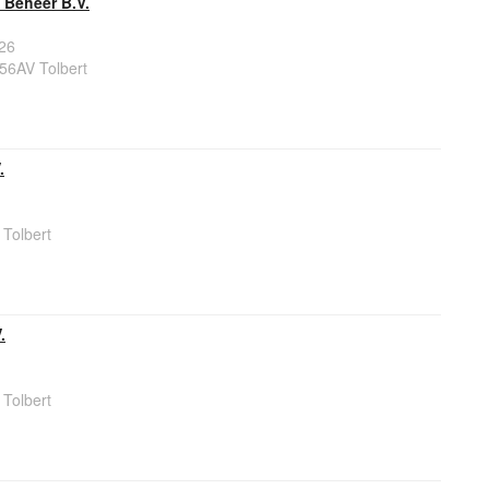
 Beheer B.V.
26
56AV Tolbert
.
 Tolbert
.
 Tolbert