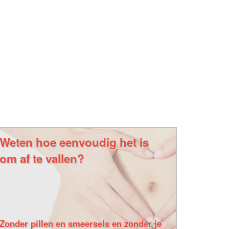
Weten hoe eenvoudig het is
om af te vallen?
Zonder pillen en smeersels en zonder je