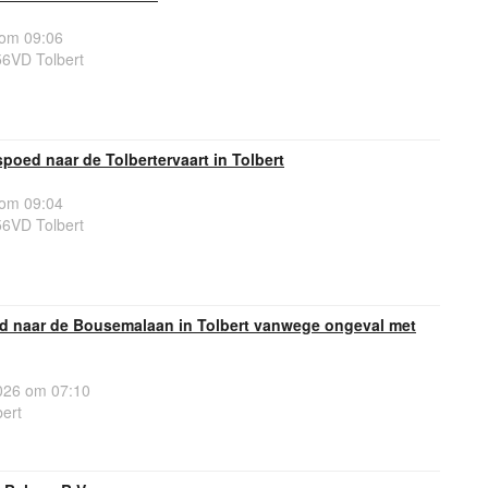
 om 09:06
56VD Tolbert
poed naar de Tolbertervaart in Tolbert
 om 09:04
56VD Tolbert
oed naar de Bousemalaan in Tolbert vanwege ongeval met
26 om 07:10
ert