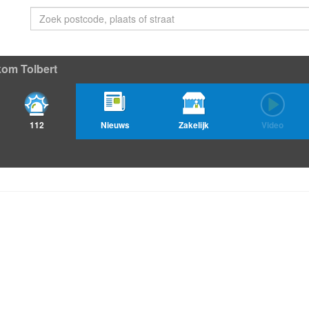
om Tolbert
112
Nieuws
Zakelijk
Video