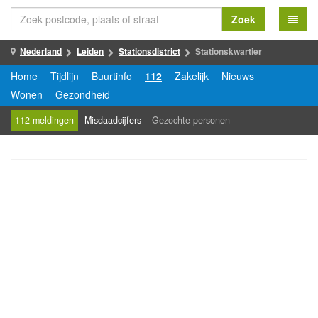
Zoek
Nederland
Leiden
Stationsdistrict
Stationskwartier
Home
Tijdlijn
Buurtinfo
112
Zakelijk
Nieuws
Wonen
Gezondheid
112 meldingen
Misdaadcijfers
Gezochte personen