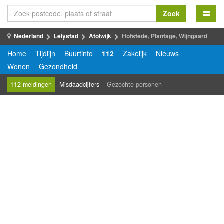
Zoek
Nederland
Lelystad
Atolwijk
Hofstede, Plantage, Wijngaard
Home
Tijdlijn
Buurtinfo
112
Zakelijk
Nieuws
Wonen
Gezondheid
112 meldingen
Misdaadcijfers
Gezochte personen