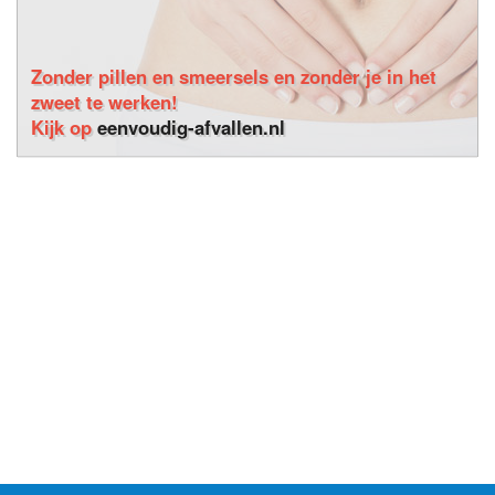
Zonder pillen en smeersels en zonder je in het
zweet te werken!
Kijk op
eenvoudig-afvallen.nl