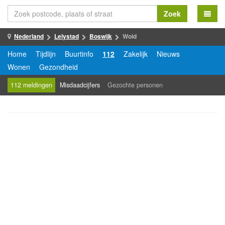
Zoek
Nederland
Lelystad
Boswijk
Wold
Home
Tijdlijn
Buurtinfo
112
Zakelijk
Nieuws
Wonen
Gezondheid
112 meldingen
Misdaadcijfers
Gezochte personen