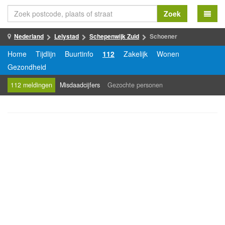
Zoek
Nederland
Lelystad
Schepenwijk Zuid
Schoener
Home
Tijdlijn
Buurtinfo
112
Zakelijk
Wonen
Gezondheid
112 meldingen
Misdaadcijfers
Gezochte personen