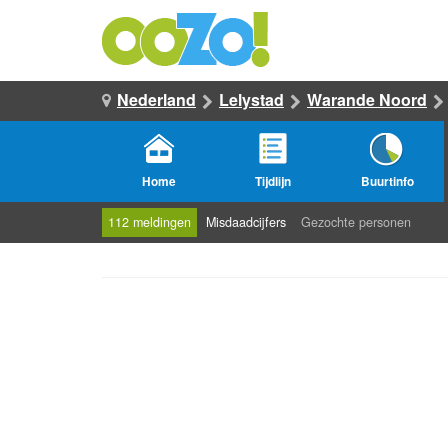
Nederland
Lelystad
Warande Noord
Home
Tijdlijn
Buurtinfo
112 meldingen
Misdaadcijfers
Gezochte personen