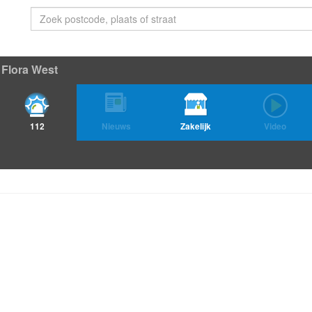
Flora West
112
Nieuws
Zakelijk
Video