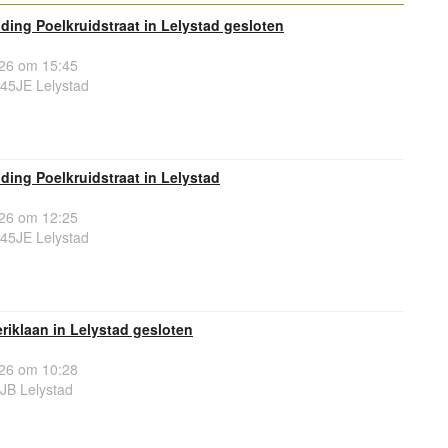
ing Poelkruidstraat in Lelystad gesloten
26 om 15:45
245JE Lelystad
ing Poelkruidstraat in Lelystad
26 om 12:25
245JE Lelystad
iklaan in Lelystad gesloten
26 om 10:28
JB Lelystad