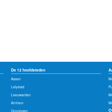
De 12 hoofdsteden
A
Assen
Me
Lelystad
Pu
Leeuwarden
M
Arnhem
Me
O
Groningen