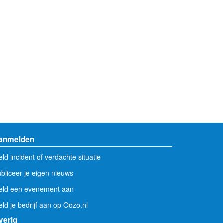
anmelden
ld incident of verdachte situatie
bliceer je eigen nieuws
eld een evenement aan
ld je bedrijf aan op Oozo.nl
verig