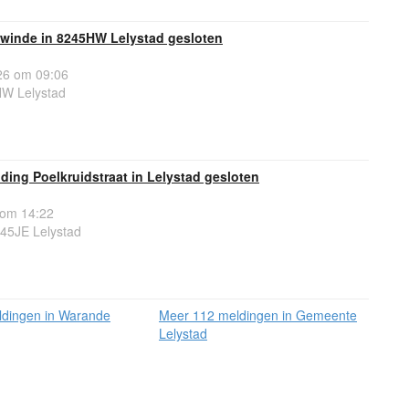
winde in 8245HW Lelystad gesloten
6 om 09:06
W Lelystad
ing Poelkruidstraat in Lelystad gesloten
 om 14:22
245JE Lelystad
dingen in Warande
Meer 112 meldingen in Gemeente
Lelystad