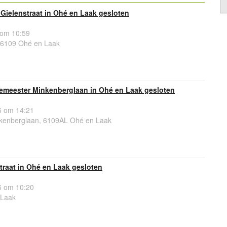
 Gielenstraat in Ohé en Laak gesloten
 om 10:59
, 6109 Ohé en Laak
emeester Minkenberglaan in Ohé en Laak gesloten
 om 14:21
kenberglaan, 6109AL Ohé en Laak
traat in Ohé en Laak gesloten
 om 10:20
 Laak