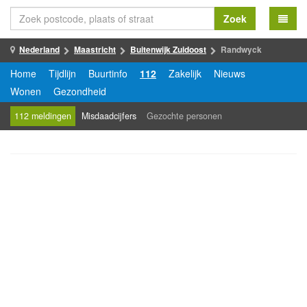
Zoek
Nederland
Maastricht
Buitenwijk Zuidoost
Randwyck
Home
Tijdlijn
Buurtinfo
112
Zakelijk
Nieuws
Wonen
Gezondheid
112 meldingen
Misdaadcijfers
Gezochte personen