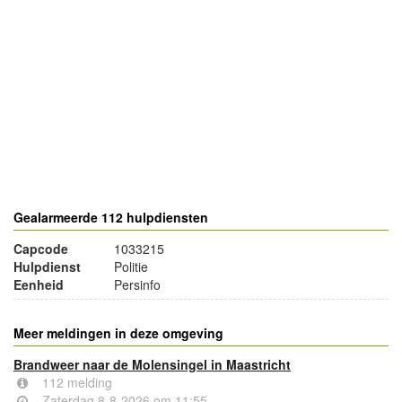
- Advertentie -
powered by
powered by
Gealarmeerde 112 hulpdiensten
Capcode
1033215
Hulpdienst
Politie
Eenheid
Persinfo
Meer meldingen in deze omgeving
Brandweer naar de Molensingel in Maastricht
112 melding
Zaterdag 8-8-2026 om 11:55