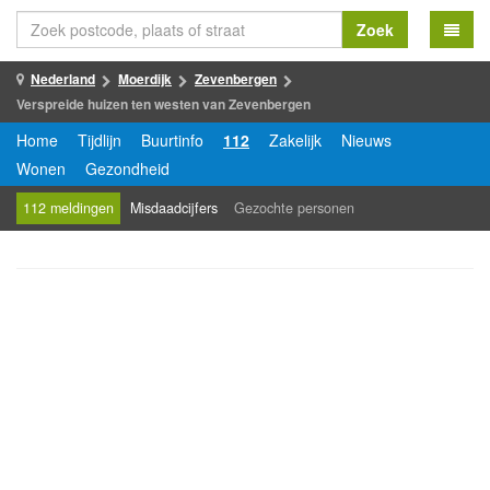
Zoek
Nederland
Moerdijk
Zevenbergen
Verspreide huizen ten westen van Zevenbergen
Home
Tijdlijn
Buurtinfo
112
Zakelijk
Nieuws
Wonen
Gezondheid
112 meldingen
Misdaadcijfers
Gezochte personen