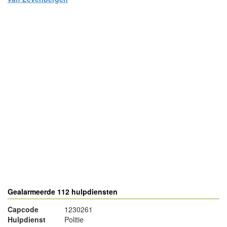
- Advertentie -
powered by
powered by
Gealarmeerde 112 hulpdiensten
Capcode
1230261
Hulpdienst
Politie