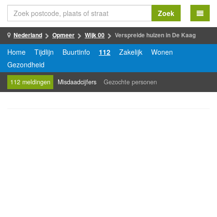
Zoek
Nederland
Opmeer
Wijk 00
Verspreide huizen in De Kaag
Home
Tijdlijn
Buurtinfo
112
Zakelijk
Wonen
Gezondheid
112 meldingen
Misdaadcijfers
Gezochte personen