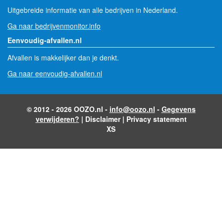
Uitgebreide informatie van alle bedrijven in Nederland.
Ga naar bedrijvenmonitor.info
Eenvoudig-afvallen.nl
Afvallen is makkelijker dan je denkt.
Ga naar eenvoudig-afvallen.nl
© 2012 - 2026 OOZO.nl -
info@oozo.nl
-
Gegevens
verwijderen?
|
Disclaimer
|
Privacy statement
XS