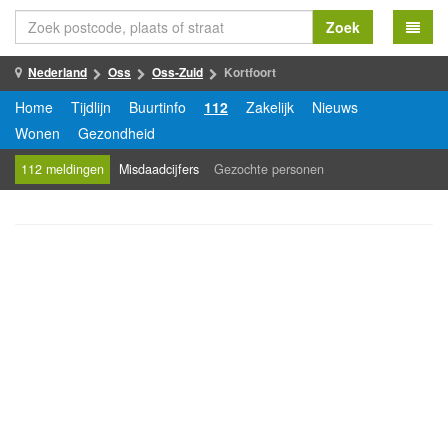
Zoek
Nederland
Oss
Oss-Zuid
Kortfoort
Home
Tijdlijn
Buurtinfo
112
Zakelijk
Nieuws
Wonen
Gezondheid
112 meldingen
Misdaadcijfers
Gezochte personen