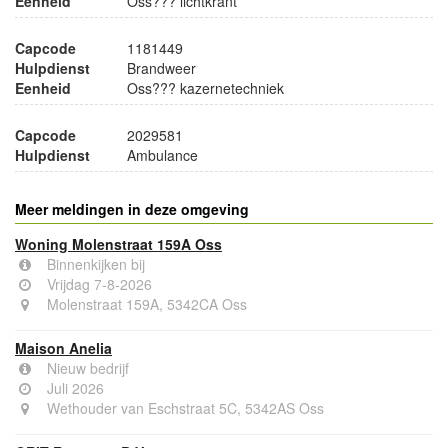
Eenheid
Oss??? lichtkrant
Capcode
1181449
Hulpdienst
Brandweer
Eenheid
Oss??? kazernetechniek
Capcode
2029581
Hulpdienst
Ambulance
Meer meldingen in deze omgeving
Woning Molenstraat 159A Oss
Binnenkijken bij
Vrijdag 7-8-2026
Molenstraat 159A, 5342CA Oss
Maison Anelia
Nieuw bedrijf
Juli 2026
Wethouder van Eschstraat 5C, 5342AS Oss