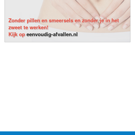
Zonder pillen en smeersels en zonder je in het
zweet te werken!
Kijk op
eenvoudig-afvallen.nl