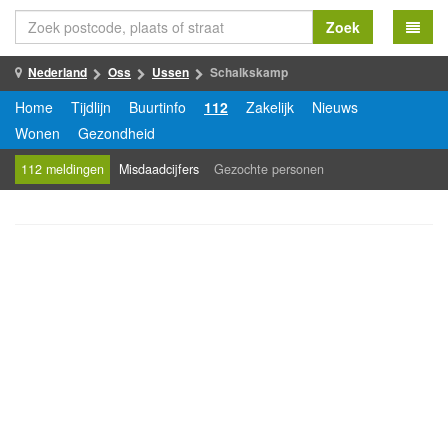
Zoek
Nederland
Oss
Ussen
Schalkskamp
Home
Tijdlijn
Buurtinfo
112
Zakelijk
Nieuws
Wonen
Gezondheid
112 meldingen
Misdaadcijfers
Gezochte personen