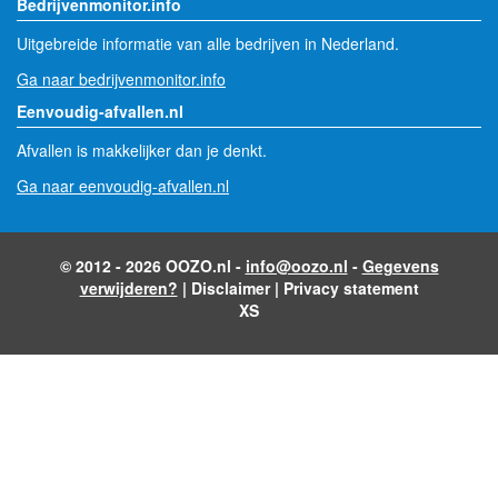
Bedrijvenmonitor.info
Uitgebreide informatie van alle bedrijven in Nederland.
Ga naar bedrijvenmonitor.info
Eenvoudig-afvallen.nl
Afvallen is makkelijker dan je denkt.
Ga naar eenvoudig-afvallen.nl
© 2012 - 2026 OOZO.nl -
info@oozo.nl
-
Gegevens
verwijderen?
|
Disclaimer
|
Privacy statement
XS