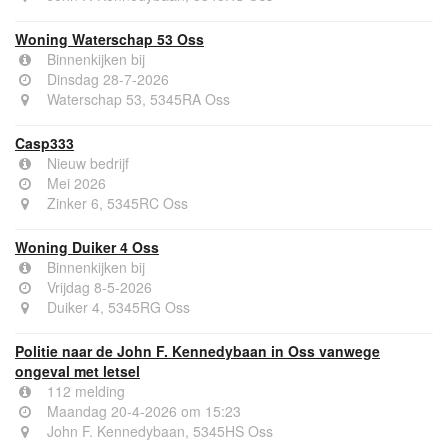
Woning Waterschap 53 Oss
Binnenkijken bij
Dinsdag 28-7-2026
Waterschap 53, 5345RA Oss
Casp333
Nieuw bedrijf
Mei 2026
Zinker 6, 5345RC Oss
Woning Duiker 4 Oss
Binnenkijken bij
Vrijdag 8-5-2026
Duiker 4, 5345RG Oss
Politie naar de John F. Kennedybaan in Oss vanwege
ongeval met letsel
112 melding
Maandag 20-4-2026 om 15:23
John F. Kennedybaan, 5345HS Oss