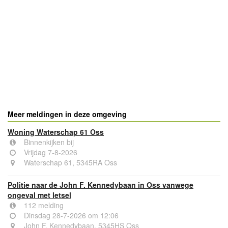
- Advertentie -
powered by
powered by
Meer meldingen in deze omgeving
Woning Waterschap 61 Oss
Binnenkijken bij
Vrijdag 7-8-2026
Waterschap 61, 5345RA Oss
Politie naar de John F. Kennedybaan in Oss vanwege
ongeval met letsel
112 melding
Dinsdag 28-7-2026 om 12:06
John F. Kennedybaan, 5345HS Oss