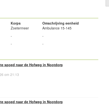
powered by
Korps
Omschrijving eenheid
Zoetermeer
Ambulance 15-145
-
-
-
-
te spoed naar de Hofweg in Nootdorp
26 om 21:13
te spoed naar de Hofweg in Nootdorp