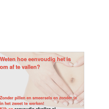
Weten hoe eenvoudig het is
om af te vallen?
Zonder pillen en smeersels en zonder je
in het zweet te werken!
Kijk op
eenvoudig-afvallen.nl