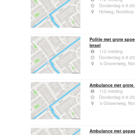
Donderdag 6-8-20
Hofweg, Nootdorp
Politie met grote sp
letsel
112 melding
Donderdag 6-8-20
's-Gravenweg, Noo
Ambulance met grote 
112 melding
Donderdag 6-8-20
's-Gravenweg, Noo
Ambulance met gepas