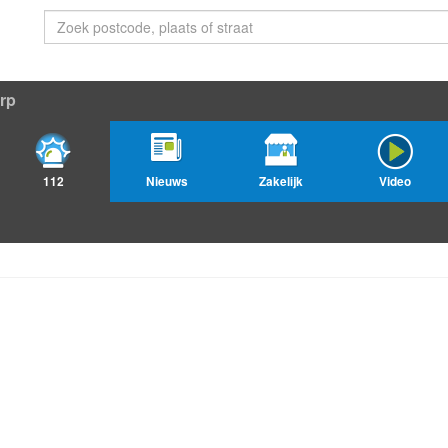
rp
112
Nieuws
Zakelijk
Video