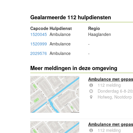
Gealarmeerde 112 hulpdiensten
Capcode
Hulpdienst
Regio
1520045
Ambulance
Haaglanden
1520999
Ambulance
-
2029576
Ambulance
-
Meer meldingen in deze omgeving
Ambulance met gepas
112 melding
Donderdag 6-8-20
Hofweg, Nootdorp
Ambulance met gepas
112 melding