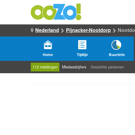
Nederland
Pijnacker-Nootdorp
Nootdo
Home
Tijdlijn
Buurtinfo
112 meldingen
Misdaadcijfers
Gezochte personen