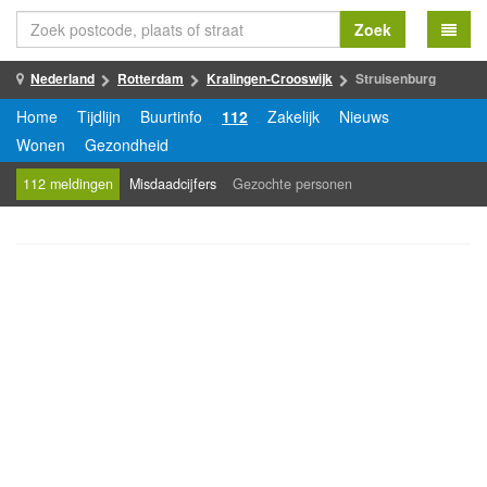
Zoek
Nederland
Rotterdam
Kralingen-Crooswijk
Struisenburg
Home
Tijdlijn
Buurtinfo
112
Zakelijk
Nieuws
Wonen
Gezondheid
112 meldingen
Misdaadcijfers
Gezochte personen