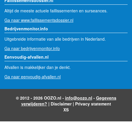
Faillissementsdossier.nl
Altijd de meeste actuele faillissementen en surseances.
Ga naar www.faillissementsdossier.nl
Bedrijvenmonitor.info
Uitgebreide informatie van alle bedrijven in Nederland.
Ga naar bedrijvenmonitor.info
Eenvoudig-afvallen.nl
Afvallen is makkelijker dan je denkt.
Ga naar eenvoudig-afvallen.nl
© 2012 - 2026 OOZO.nl -
info@oozo.nl
-
Gegevens
verwijderen?
|
Disclaimer
|
Privacy statement
XS