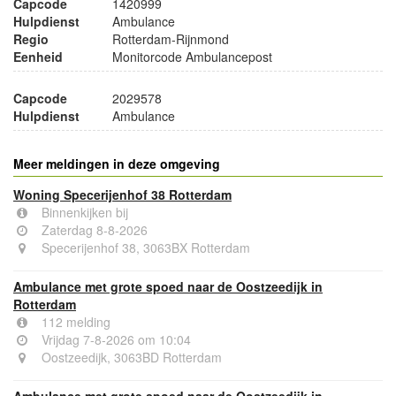
Capcode
1420999
Hulpdienst
Ambulance
Regio
Rotterdam-Rijnmond
Eenheid
Monitorcode Ambulancepost
Capcode
2029578
Hulpdienst
Ambulance
Meer meldingen in deze omgeving
Woning Specerijenhof 38 Rotterdam
Binnenkijken bij
Zaterdag 8-8-2026
Specerijenhof 38, 3063BX Rotterdam
Ambulance met grote spoed naar de Oostzeedijk in
Rotterdam
112 melding
Vrijdag 7-8-2026 om 10:04
Oostzeedijk, 3063BD Rotterdam
Ambulance met grote spoed naar de Oostzeedijk in