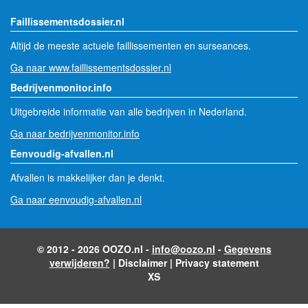
Faillissementsdossier.nl
Altijd de meeste actuele faillissementen en surseances.
Ga naar www.faillissementsdossier.nl
Bedrijvenmonitor.info
Uitgebreide informatie van alle bedrijven in Nederland.
Ga naar bedrijvenmonitor.info
Eenvoudig-afvallen.nl
Afvallen is makkelijker dan je denkt.
Ga naar eenvoudig-afvallen.nl
© 2012 - 2026 OOZO.nl -
info@oozo.nl
-
Gegevens
verwijderen?
|
Disclaimer
|
Privacy statement
XS