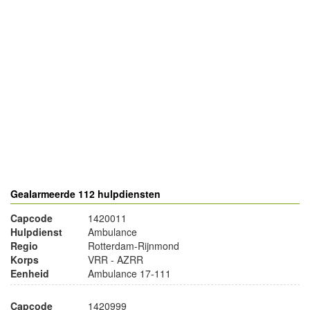
- Advertentie -
powered by
powered by
Gealarmeerde 112 hulpdiensten
Capcode
1420011
Hulpdienst
Ambulance
Regio
Rotterdam-Rijnmond
Korps
VRR - AZRR
Eenheid
Ambulance 17-111
Capcode
1420999