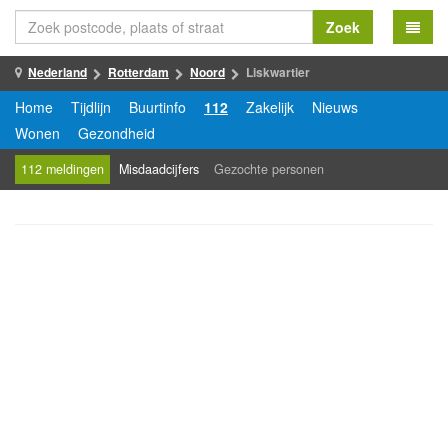
Zoek
Nederland
Rotterdam
Noord
Liskwartier
Home
Tijdlijn
Buurtinfo
112
Zakelijk
Nieuws
Wonen
Gezondheid
112 meldingen
Misdaadcijfers
Gezochte personen