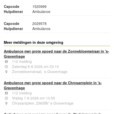
Capcode
1520999
Hulpdienst
Ambulance
Capcode
2029578
Hulpdienst
Ambulance
Meer meldingen in deze omgeving
Ambulance met grote spoed naar de Zonnebloemstraat in 's-
Gravenhage
112 melding
Zaterdag 8-8-2026 om 03:10
Zonnebloemstraat, 's-Gravenhage
Ambulance met grote spoed naar de Chrysantplein in 's-
Gravenhage
112 melding
Vrijdag 7-8-2026 om 10:59
Chrysantplein, 2565BV 's-Gravenhage