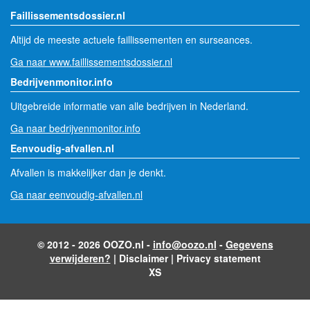
Faillissementsdossier.nl
Altijd de meeste actuele faillissementen en surseances.
Ga naar www.faillissementsdossier.nl
Bedrijvenmonitor.info
Uitgebreide informatie van alle bedrijven in Nederland.
Ga naar bedrijvenmonitor.info
Eenvoudig-afvallen.nl
Afvallen is makkelijker dan je denkt.
Ga naar eenvoudig-afvallen.nl
© 2012 - 2026 OOZO.nl -
info@oozo.nl
-
Gegevens
verwijderen?
|
Disclaimer
|
Privacy statement
XS