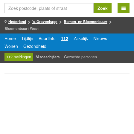
Zoek
Nederland
's-Gravenhage
Bomen- en Bloemenbuurt
Bloemenbuurt-West
Home
Tijdlijn
Buurtinfo
112
Zakelijk
Nieuws
Wonen
Gezondheid
112 meldingen
Misdaadcijfers
Gezochte personen