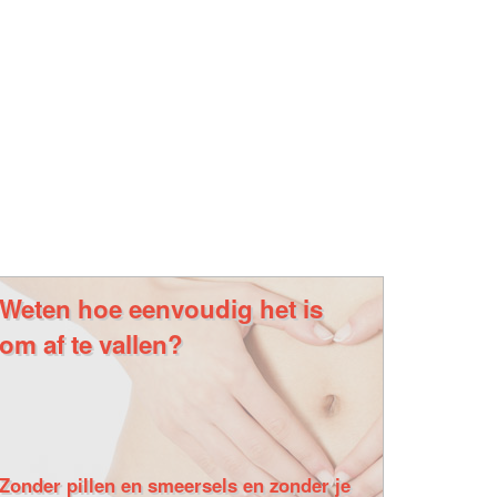
Weten hoe eenvoudig het is
om af te vallen?
Zonder pillen en smeersels en zonder je