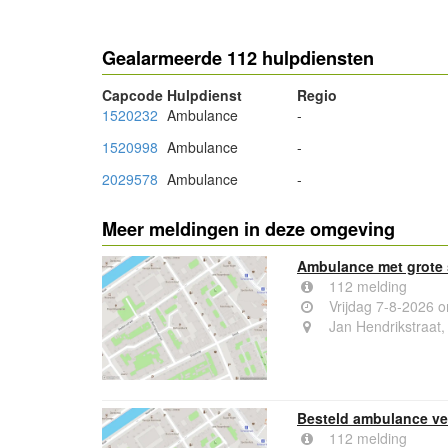
Gealarmeerde 112 hulpdiensten
Capcode
Hulpdienst
Regio
1520232
Ambulance
-
1520998
Ambulance
-
2029578
Ambulance
-
Meer meldingen in deze omgeving
Ambulance met grote 
112 melding
Vrijdag 7-8-2026 
Jan Hendrikstraat,
Besteld ambulance ve
112 melding