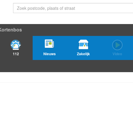
Kortenbos
112
Nieuws
Zakelijk
Video