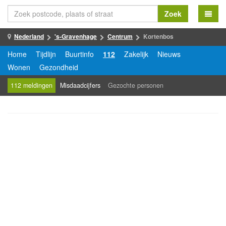
Zoek
Nederland
's-Gravenhage
Centrum
Kortenbos
Home
Tijdlijn
Buurtinfo
112
Zakelijk
Nieuws
Wonen
Gezondheid
112 meldingen
Misdaadcijfers
Gezochte personen