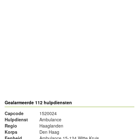
- Advertentie -
powered by
powered by
Gealarmeerde 112 hulpdiensten
Capcode
1520024
Hulpdienst
Ambulance
Regio
Haaglanden
Korps
Den Haag
Eenheid
Ambulance 15-124 Witte Kruis