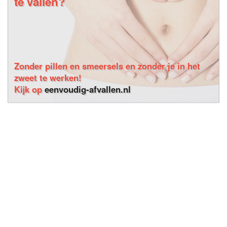
te vallen?
Zonder pillen en smeersels en zonder je in het
zweet te werken!
Kijk op
eenvoudig-afvallen.nl