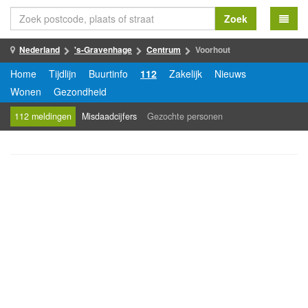
Zoek
Nederland
's-Gravenhage
Centrum
Voorhout
Home
Tijdlijn
Buurtinfo
112
Zakelijk
Nieuws
Wonen
Gezondheid
112 meldingen
Misdaadcijfers
Gezochte personen