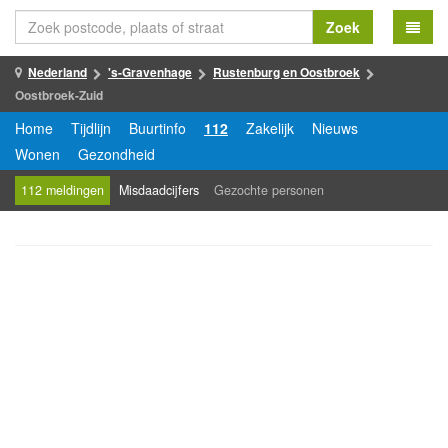
Zoek
Nederland
's-Gravenhage
Rustenburg en Oostbroek
Oostbroek-Zuid
Home
Tijdlijn
Buurtinfo
112
Zakelijk
Nieuws
Wonen
Gezondheid
112 meldingen
Misdaadcijfers
Gezochte personen