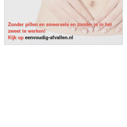
Zonder pillen en smeersels en zonder je in het
zweet te werken!
Kijk op
eenvoudig-afvallen.nl