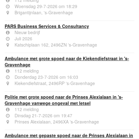
Woensdag 29-7-2026 om 18:29
Brigantijnlaan, 's-Gravenhage
PARS Business Services & Consultancy
Nieuw bedrijf
Juli 2026
Katschiplaan 162, 2496ZN 's-Gravenhage
Ambulance met grote spoed naar de Kiekendiefstraat in 's-
Gravenhage
112 melding
Donderdag 23-7-2026 om 16:03
Kiekendiefstraat, 2496RP 's-Gravenhage
Politie met grote spoed naar de Prinses Alexialaan in 's-
Gravenhage vanwege ongeval met letsel
112 melding
Dinsdag 21-7-2026 om 19:47
Prinses Alexialaan, 2496XA 's-Gravenhage
Ambulance met gepaste spoed naar de Prinses Alexialaan in