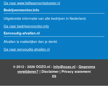
Ga naar www.faillissementsdossier.nl
Bedrijvenmonitor.info
Uitgebreide informatie van alle bedrijven in Nederland.
Ga naar bedrijvenmonitor.info
Eenvoudig-afvallen.nl
Afvallen is makkelijker dan je denkt.
Ga naar eenvoudig-afvallen.nl
© 2012 - 2026 OOZO.nl -
info@oozo.nl
-
Gegevens
verwijderen?
|
Disclaimer
|
Privacy statement
XS