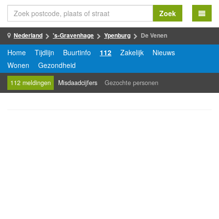
Zoek
Nederland
's-Gravenhage
Ypenburg
De Venen
Home
Tijdlijn
Buurtinfo
112
Zakelijk
Nieuws
Wonen
Gezondheid
112 meldingen
Misdaadcijfers
Gezochte personen