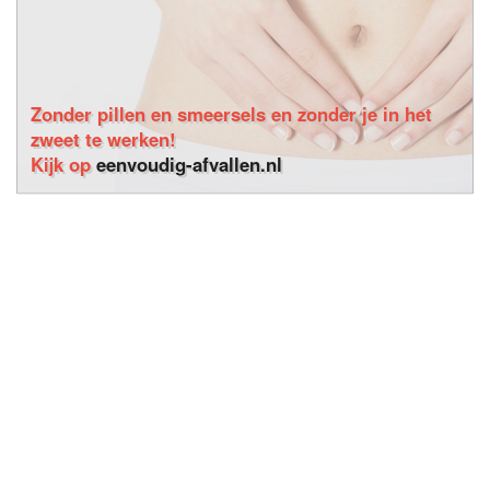
Zonder pillen en smeersels en zonder je in het
zweet te werken!
Kijk op
eenvoudig-afvallen.nl