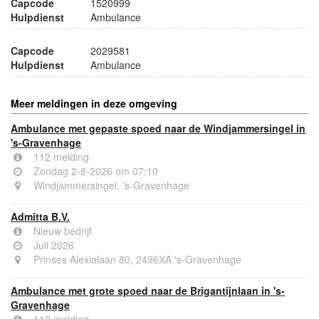
Capcode
1520999
Hulpdienst
Ambulance
Capcode
2029581
Hulpdienst
Ambulance
Meer meldingen in deze omgeving
Ambulance met gepaste spoed naar de Windjammersingel in
's-Gravenhage
112 melding
Zondag 2-8-2026 om 07:10
Windjammersingel, 's-Gravenhage
Admitta B.V.
Nieuw bedrijf
Juli 2026
Prinses Alexialaan 80, 2496XA 's-Gravenhage
Ambulance met grote spoed naar de Brigantijnlaan in 's-
Gravenhage
112 melding