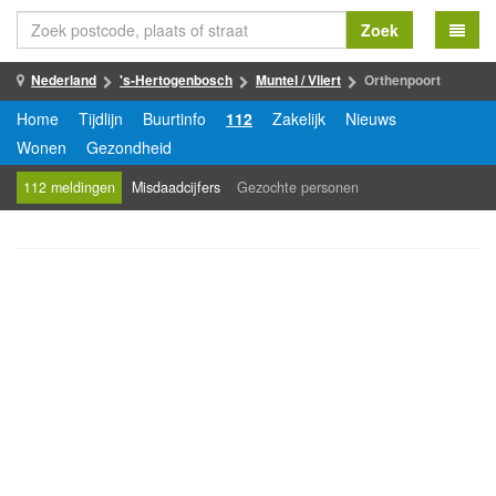
Zoek
Nederland
's-Hertogenbosch
Muntel / Vliert
Orthenpoort
Home
Tijdlijn
Buurtinfo
112
Zakelijk
Nieuws
Wonen
Gezondheid
112 meldingen
Misdaadcijfers
Gezochte personen