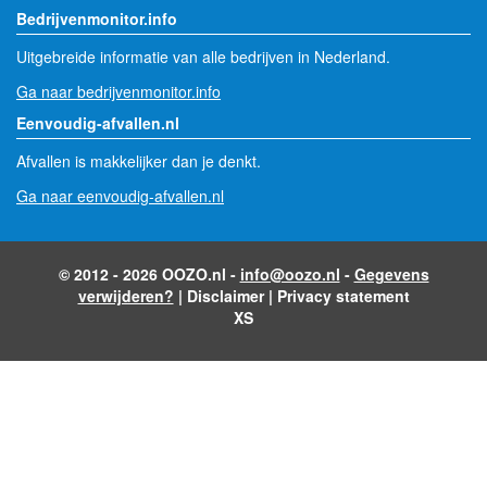
Bedrijvenmonitor.info
Uitgebreide informatie van alle bedrijven in Nederland.
Ga naar bedrijvenmonitor.info
Eenvoudig-afvallen.nl
Afvallen is makkelijker dan je denkt.
Ga naar eenvoudig-afvallen.nl
© 2012 - 2026 OOZO.nl -
info@oozo.nl
-
Gegevens
verwijderen?
|
Disclaimer
|
Privacy statement
XS