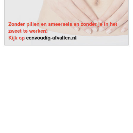
Zonder pillen en smeersels en zonder je in het
zweet te werken!
Kijk op
eenvoudig-afvallen.nl