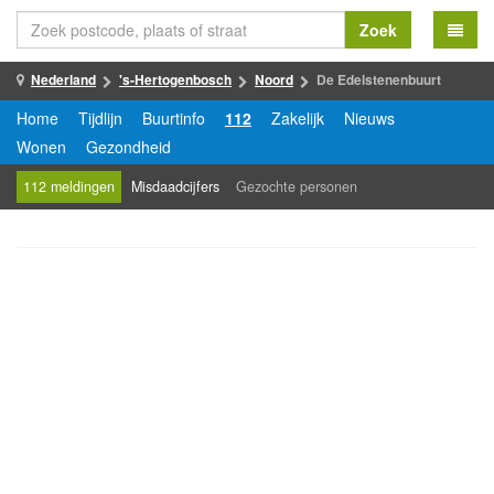
Zoek
Nederland
's-Hertogenbosch
Noord
De Edelstenenbuurt
Home
Tijdlijn
Buurtinfo
112
Zakelijk
Nieuws
Wonen
Gezondheid
112 meldingen
Misdaadcijfers
Gezochte personen