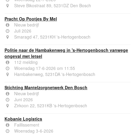
Steve Bikostraat 89, 5231DZ Den Bosch
Pracht Op Pootjes By Mel
Nieuw bedrijf
Juli 2026
Smaragd 47, 5231KH 's-Hertogenbosch
Politie naar de Hambakenweg in 's-Hertogenbosch vanwege
ongeval met letsel
112 melding
Woensdag 17-6-2026 om 11:55
Hambakenweg, 5231DA 's-Hertogenbosch
Stichting Mantelzorgnetwerk Den Bosch
Nieuw bedrijf
Juni 2026
Zirkoon 22, 5231KB 's-Hertogenbosch
Kobanie Logistics
Faillissement
Woensdag 3-6-2026