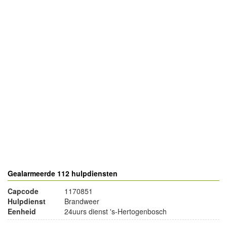
- Advertentie -
powered by
powered by
Gealarmeerde 112 hulpdiensten
Capcode
1170851
Hulpdienst
Brandweer
Eenheid
24uurs dienst 's-Hertogenbosch